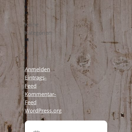
i
e
n
Keine
Kategorien
M
e
t
a
Anmelden
Eintrags-
Feed
Kommentar-
Feed
WordPress.org